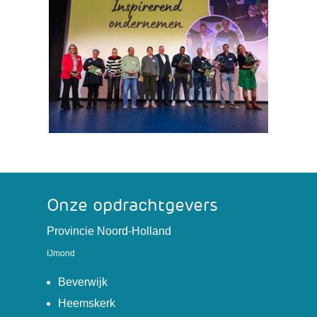
toegestaan
of
geweigerd.
Onze opdrachtgevers
(verwijst
Provincie Noord-Holland
naar
IJmond
een
(verwijst
andere
Beverwijk
naar
website)
(verwijst
Heemskerk
een