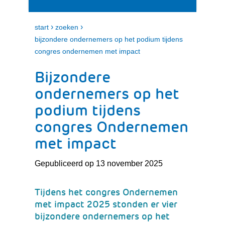
i
e
t
n
k
›
›
start
zoeken
l
bijzondere ondernemers op het podium tijdens
a
congres ondernemen met impact
p
p
Bijzondere
e
n
ondernemers op het
podium tijdens
congres Ondernemen
met impact
Gepubliceerd op 13 november 2025
Tijdens het congres Ondernemen
met impact 2025 stonden er vier
bijzondere ondernemers op het