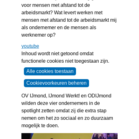
voor mensen met afstand tot de
arbeidsmarkt? Wat levert werken met
mensen met afstand tot de arbeidsmarkt mij
als ondernemer en de mensen als
werknemer op?
youtube
Cookies
Inhoud wordt niet getoond omdat
toestaan?
functionele cookies niet toegestaan zijn.
Hier
Alle cookies toestaan
kan
het
Cookievoorkeuren beheren
gebruik
OV IJmond, IJmond Werkt! en ODIJmond
van
wilden deze vier ondernemers in de
cookies
spotlight zetten omdat zij die extra stap
op
nemen om het zo sociaal en zo duurzaam
deze
mogelijk te doen.
website
worden