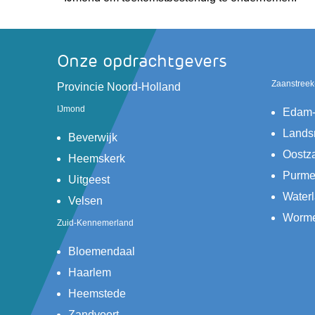
Onze opdrachtgevers
Zaanstreek
(verwijst
Provincie Noord-Holland
naar
IJmond
Edam-
een
Lands
(verwijst
andere
Beverwijk
naar
website)
Oostz
(verwijst
Heemskerk
een
naar
Purme
(verwijst
Uitgeest
andere
een
naar
Water
(verwijst
Velsen
website)
andere
een
naar
Worme
Zuid-Kennemerland
website)
andere
een
website)
andere
(verwijst
Bloemendaal
website)
naar
(verwijst
Haarlem
een
naar
(verwijst
Heemstede
andere
een
naar
(verwijst
Zandvoort