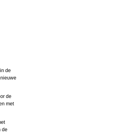
in de
n nieuwe
oor de
ven met
met
n de