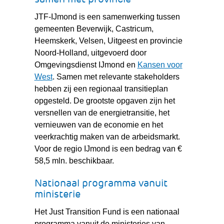
andere
website)
JTF-IJmond is een samenwerking tussen
gemeenten Beverwijk, Castricum,
Heemskerk, Velsen, Uitgeest en provincie
Noord-Holland, uitgevoerd door
Omgevingsdienst IJmond en
Kansen voor
(verwijst
West
. Samen met relevante stakeholders
naar
hebben zij een regionaal transitieplan
een
opgesteld. De grootste opgaven zijn het
andere
versnellen van de energietransitie, het
website)
vernieuwen van de economie en het
veerkrachtig maken van de arbeidsmarkt.
Voor de regio IJmond is een bedrag van €
58,5 mln. beschikbaar.
Nationaal programma vanuit
ministerie
Het Just Transition Fund is een nationaal
programma vanuit de ministeries van