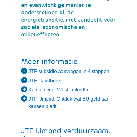
en evenwichtige manier te
ondersteunen bij de
energietransitie, met aandacht voor
sociale, economische en
milieueffecten.
Meer informatie
(verwijst
JTF-subsidie aanvragen in 4 stappen
naar
(verwijst
JTF Handboek
een
naar
(verwijst
Kansen voor West LinkedIn
andere
een
naar
JTF IJmond: Ontdek wat EU geld aan
website)
andere
een
(verwijst
kansen biedt
website)
andere
naar
website)
een
andere
JTF-IJmond verduurzaamt
website)