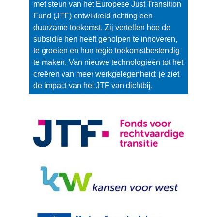
van
met steun van het Europese Just Transition
cookies
Fund (JTF) ontwikkeld richting een
op
duurzame toekomst. Zij vertellen hoe de
deze
subsidie hen heeft geholpen te innoveren,
website
te groeien en hun regio toekomstbestendig
worden
te maken. Van nieuwe technologieën tot het
toegestaan
creëren van meer werkgelegenheid: je ziet
of
de impact van het JTF van dichtbij.
geweigerd.