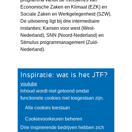
Economische Zaken en Klimaat (EZK) en
Sociale Zaken en Werkgelegenheid (SZW).
De uitvoering ligt bij drie intermediaire
instanties; Kansen voor west (West-
Nederland), SNN (Noord-Nederland) en
Stimulus programmanagement (Zuid-
Nederland).
Inspiratie: wat is het JTF?
youtube
Cookies
Inhoud wordt niet getoond omdat
toestaan?
functionele cookies niet toegestaan zijn.
Hier
Alle cookies toestaan
kan
het
Cookievoorkeuren beheren
gebruik
Drie inspirerende bedrijven hebben zich