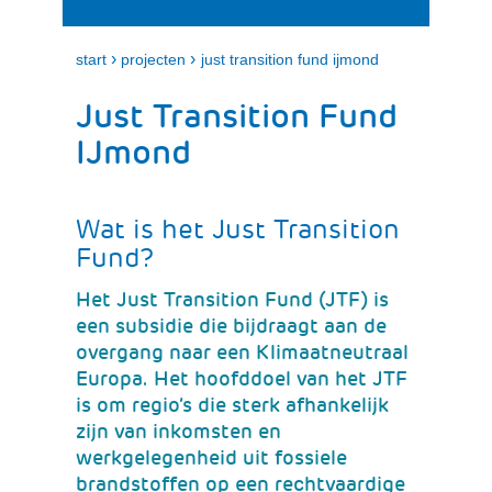
i
e
t
n
k
›
›
start
projecten
just transition fund ijmond
l
a
Just Transition Fund
p
p
IJmond
e
n
Wat is het Just Transition
Fund?
Het Just Transition Fund (JTF) is
een subsidie die bijdraagt aan de
overgang naar een Klimaatneutraal
Europa. Het hoofddoel van het JTF
is om regio’s die sterk afhankelijk
zijn van inkomsten en
werkgelegenheid uit fossiele
brandstoffen op een rechtvaardige