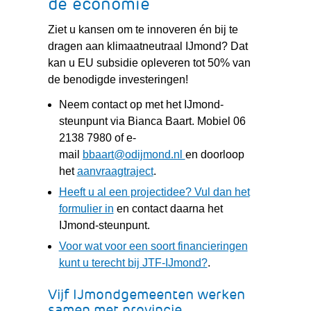
de economie
Ziet u kansen om te innoveren én bij te
dragen aan klimaatneutraal IJmond? Dat
kan u EU subsidie opleveren tot 50% van
de benodigde investeringen!
Neem contact op met het IJmond-
steunpunt via Bianca Baart. Mobiel 06
2138 7980 of e-
mail
bbaart@odijmond.nl
en doorloop
(verwijst
het
aanvraagtraject
.
naar
Heeft u al een projectidee? Vul dan het
een
(verwijst
formulier in
en contact daarna het
andere
naar
IJmond-steunpunt.
website)
een
Voor wat voor een soort financieringen
andere
(verwijst
kunt u terecht bij JTF-IJmond?
.
website)
naar
Vijf IJmondgemeenten werken
een
samen met provincie