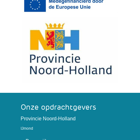
Onze opdrachtgevers
(verwijst
Provincie Noord-Holland
naar
IJmond
een