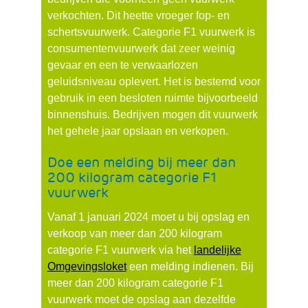
verkochten. Dit heette vroeger fop- en
schertsvuurwerk. Categorie F1 vuurwerk is
consumentenvuurwerk dat zeer weinig
gevaar en een te verwaarlozen
geluidsniveau oplevert. Het is bestemd voor
gebruik in een besloten ruimte bijvoorbeeld
binnenshuis. Bedrijven mogen dit vuurwerk
het gehele jaar opslaan en verkopen.
Doe een melding bij meer dan
200 kilogram categorie F1
vuurwerk
Vanaf 1 januari 2024 moet u bij opslag en
verkoop van meer dan 200 kilogram
categorie F1 vuurwerk via het
landelijke
(verwijst
Omgevingsloket
een melding indienen. Bij
naar
meer dan 200 kilogram categorie F1
een
vuurwerk moet de opslag aan dezelfde