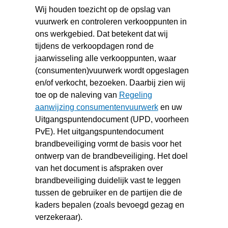
Wij houden toezicht op de opslag van
vuurwerk en controleren verkooppunten in
ons werkgebied. Dat betekent dat wij
tijdens de verkoopdagen rond de
jaarwisseling alle verkooppunten, waar
(consumenten)vuurwerk wordt opgeslagen
en/of verkocht, bezoeken. Daarbij zien wij
toe op de naleving van
Regeling
(verwijst
aanwijzing consumentenvuurwerk
en uw
naar
Uitgangspuntendocument (UPD, voorheen
een
PvE). Het uitgangspuntendocument
andere
brandbeveiliging vormt de basis voor het
website)
ontwerp van de brandbeveiliging. Het doel
van het document is afspraken over
brandbeveiliging duidelijk vast te leggen
tussen de gebruiker en de partijen die de
kaders bepalen (zoals bevoegd gezag en
verzekeraar).