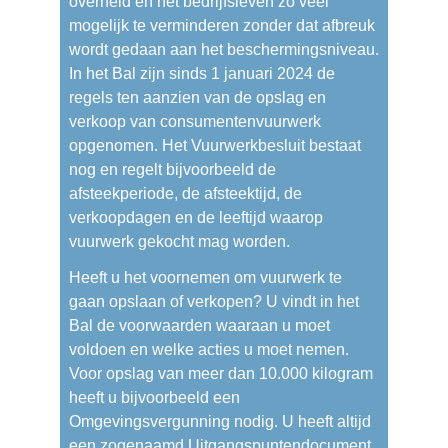
naar
overheid en het bedrijfsleven zo veel
een
mogelijk te verminderen zonder dat afbreuk
andere
wordt gedaan aan het beschermingsniveau.
website)
In het Bal zijn sinds 1 januari 2024 de
regels ten aanzien van de opslag en
verkoop van consumentenvuurwerk
opgenomen. Het Vuurwerkbesluit bestaat
nog en regelt bijvoorbeeld de
afsteekperiode, de afsteektijd, de
verkoopdagen en de leeftijd waarop
vuurwerk gekocht mag worden.
Heeft u het voornemen om vuurwerk te
gaan opslaan of verkopen? U vindt in het
Bal de voorwaarden waaraan u moet
voldoen en welke acties u moet nemen.
Voor opslag van meer dan 10.000 kilogram
heeft u bijvoorbeeld een
Omgevingsvergunning nodig. U heeft altijd
een zogenaamd Uitgangspuntendocument