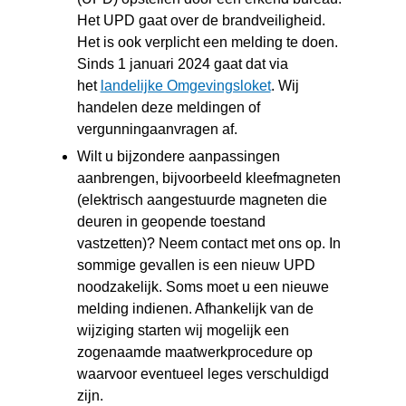
Het UPD gaat over de brandveiligheid.
Het is ook verplicht een melding te doen.
Sinds 1 januari 2024 gaat dat via
(verwijst
het
landelijke Omgevingsloket
. Wij
naar
handelen deze meldingen of
een
vergunningaanvragen af.
andere
Wilt u bijzondere aanpassingen
website)
aanbrengen, bijvoorbeeld kleefmagneten
(elektrisch aangestuurde magneten die
deuren in geopende toestand
vastzetten)? Neem contact met ons op. In
sommige gevallen is een nieuw UPD
noodzakelijk. Soms moet u een nieuwe
melding indienen. Afhankelijk van de
wijziging starten wij mogelijk een
zogenaamde maatwerkprocedure op
waarvoor eventueel leges verschuldigd
zijn.