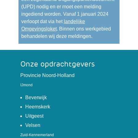
(UPD) nodig en er moet een melding
ingediend worden. Vanaf 1 januari 2024
verloopt dat via het
landelijke
(verwijst
Omgevingsloket
. Binnen ons werkgebied
naar
behandelen wij deze meldingen.
een
andere
website)
Onze opdrachtgevers
(verwijst
Provincie Noord-Holland
naar
IJmond
een
(verwijst
andere
Beverwijk
naar
website)
(verwijst
Heemskerk
een
naar
(verwijst
Uitgeest
andere
een
naar
(verwijst
Velsen
website)
andere
een
naar
Zuid-Kennemerland
website)
andere