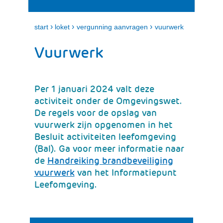
i
e
t
n
k
›
›
›
start
loket
vergunning aanvragen
vuurwerk
l
a
Vuurwerk
p
p
e
n
Per 1 januari 2024 valt deze
activiteit onder de Omgevingswet.
De regels voor de opslag van
vuurwerk zijn opgenomen in het
Besluit activiteiten leefomgeving
(Bal). Ga voor meer informatie naar
de
Handreiking brandbeveiliging
(verwijst
vuurwerk
van het Informatiepunt
naar
Leefomgeving.
een
andere
website)