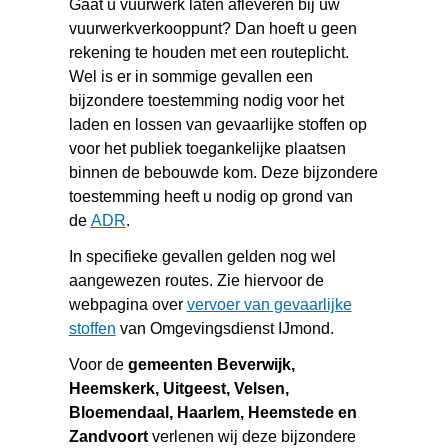
Gaat u vuurwerk laten afleveren bij uw
vuurwerkverkooppunt? Dan hoeft u geen
rekening te houden met een routeplicht.
Wel is er in sommige gevallen een
bijzondere toestemming nodig voor het
laden en lossen van gevaarlijke stoffen op
voor het publiek toegankelijke plaatsen
binnen de bebouwde kom. Deze bijzondere
toestemming heeft u nodig op grond van
(verwijst
de
ADR
.
naar
In specifieke gevallen gelden nog wel
een
aangewezen routes. Zie hiervoor de
andere
webpagina over
vervoer van gevaarlijke
website)
(verwijst
stoffen
van Omgevingsdienst IJmond.
naar
Voor de
gemeenten Beverwijk,
een
Heemskerk, Uitgeest, Velsen,
andere
Bloemendaal, Haarlem, Heemstede en
website)
Zandvoort
verlenen wij deze bijzondere