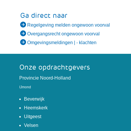
Ga direct naar
(verwijst
Regelgeving melden ongewoon voorval
naar
(verwijst
Overgangsrecht ongewoon voorval
een
naar
Omgevingsmeldingen | - klachten
andere
een
website)
andere
website)
Onze opdrachtgevers
(verwijst
Provincie Noord-Holland
naar
IJmond
een
(verwijst
andere
Beverwijk
naar
website)
(verwijst
Heemskerk
een
naar
(verwijst
Uitgeest
andere
een
naar
(verwijst
Velsen
website)
andere
een