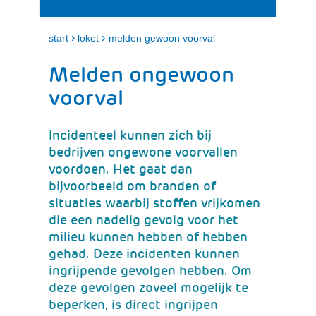
i
e
t
n
k
›
›
start
loket
melden gewoon voorval
l
a
Melden ongewoon
p
p
voorval
e
n
Incidenteel kunnen zich bij
bedrijven ongewone voorvallen
voordoen. Het gaat dan
bijvoorbeeld om branden of
situaties waarbij stoffen vrijkomen
die een nadelig gevolg voor het
milieu kunnen hebben of hebben
gehad. Deze incidenten kunnen
ingrijpende gevolgen hebben. Om
deze gevolgen zoveel mogelijk te
beperken, is direct ingrijpen