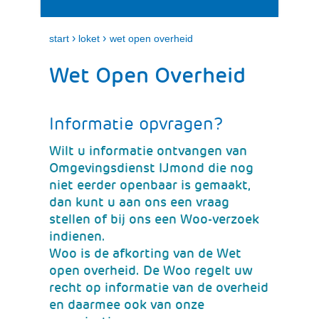
i
e
t
n
k
›
›
start
loket
wet open overheid
l
a
Wet Open Overheid
p
p
e
Informatie opvragen?
n
Wilt u informatie ontvangen van
Omgevingsdienst IJmond die nog
niet eerder openbaar is gemaakt,
dan kunt u aan ons een vraag
stellen of bij ons een Woo-verzoek
indienen.
Woo is de afkorting van de Wet
open overheid. De Woo regelt uw
recht op informatie van de overheid
en daarmee ook van onze