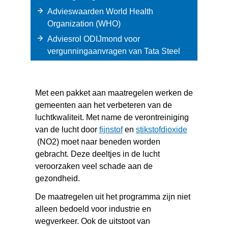
Advieswaarden World Health
(verwijst
Organization (WHO)
naar
Adviesrol ODIJmond voor
een
vergunningaanvragen van Tata Steel
andere
website)
Met een pakket aan maatregelen werken de
gemeenten aan het verbeteren van de
luchtkwaliteit. Met name de verontreiniging
(verwijst
van de lucht door
fijnstof
en
stikstofdioxide
(verwijst
naar
(NO2) moet naar beneden worden
naar
een
gebracht. Deze deeltjes in de lucht
een
andere
veroorzaken veel schade aan de
andere
website)
gezondheid.
website)
De maatregelen uit het programma zijn niet
alleen bedoeld voor industrie en
wegverkeer. Ook de uitstoot van