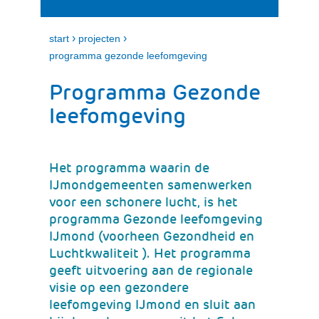
i
e
t
n
k
›
›
start
projecten
l
programma gezonde leefomgeving
a
p
Programma Gezonde
p
e
leefomgeving
n
Het programma waarin de
IJmondgemeenten samenwerken
voor een schonere lucht, is het
programma Gezonde leefomgeving
IJmond (voorheen Gezondheid en
Luchtkwaliteit ). Het programma
geeft uitvoering aan de regionale
visie op een gezondere
leefomgeving IJmond en sluit aan