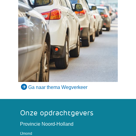
Ga naar thema Wegverkeer
Onze opdrachtgevers
(verwijst
Provincie Noord-Holland
naar
IJmond