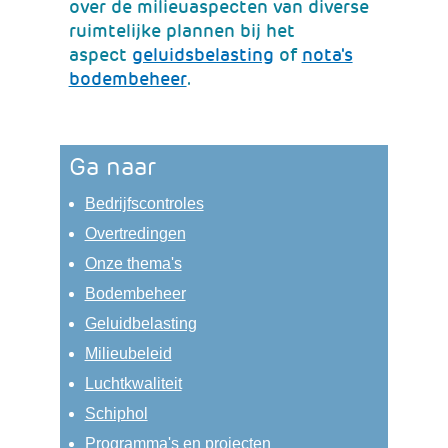
website)
over de milieuaspecten van diverse
ruimtelijke plannen bij het
(verwijst
aspect
geluidsbelasting
of
nota's
(verwijst
naar
bodembeheer
.
naar
een
een
andere
andere
website)
Ga naar
website)
Bedrijfscontroles
Overtredingen
Onze thema's
Bodembeheer
Geluidbelasting
Milieubeleid
Luchtkwaliteit
Schiphol
Programma's en projecten