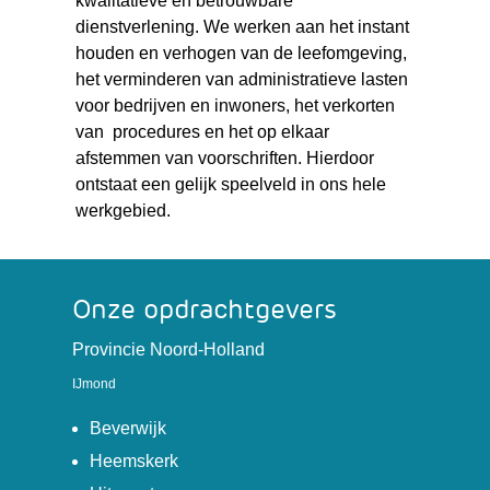
kwalitatieve en betrouwbare
dienstverlening. We werken aan het instant
houden en verhogen van de leefomgeving,
het verminderen van administratieve lasten
voor bedrijven en inwoners, het verkorten
van procedures en het op elkaar
afstemmen van voorschriften. Hierdoor
ontstaat een gelijk speelveld in ons hele
werkgebied.
Onze opdrachtgevers
(verwijst
Provincie Noord-Holland
naar
IJmond
een
(verwijst
andere
Beverwijk
naar
website)
(verwijst
Heemskerk
een
naar