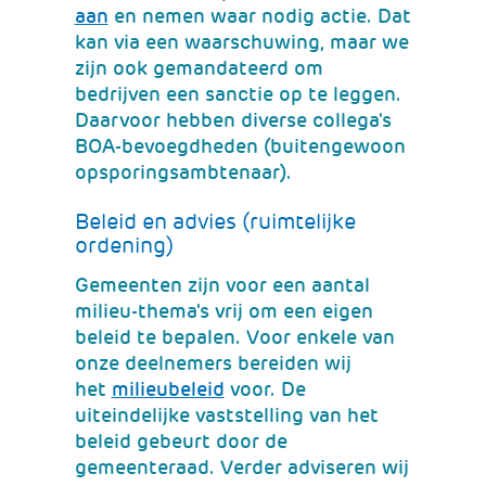
andere
(verwijst
aan
en nemen waar nodig actie. Dat
website)
naar
kan via een waarschuwing, maar we
een
zijn ook gemandateerd om
andere
bedrijven een sanctie op te leggen.
website)
Daarvoor hebben diverse collega's
BOA-bevoegdheden (buitengewoon
opsporingsambtenaar).
Beleid en advies (ruimtelijke
ordening)
Gemeenten zijn voor een aantal
milieu-thema's vrij om een eigen
beleid te bepalen. Voor enkele van
onze deelnemers bereiden wij
(verwijst
het
milieubeleid
voor. De
naar
uiteindelijke vaststelling van het
een
beleid gebeurt door de
andere
gemeenteraad. Verder adviseren wij