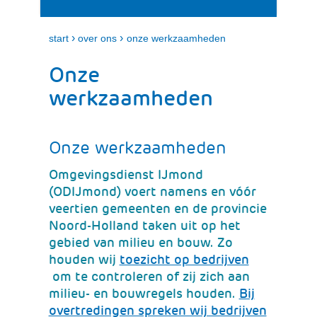
i
e
t
n
k
›
›
start
over ons
onze werkzaamheden
l
a
Onze
p
p
werkzaamheden
e
n
Onze werkzaamheden
Omgevingsdienst IJmond
(ODIJmond) voert namens en vóór
veertien gemeenten en de provincie
Noord-Holland taken uit op het
gebied van milieu en bouw. Zo
houden wij
toezicht op bedrijven
(verwijst
om te controleren of zij zich aan
naar
milieu- en bouwregels houden.
Bij
een
overtredingen spreken wij bedrijven