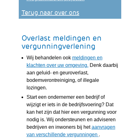
Terug naar over ons
Overlast meldingen en
vergunningverlening
Wij behandelen ook
meldingen en
(verwijst
klachten over uw omgeving.
Denk daarbij
naar
aan geluid- en geuroverlast,
een
bodemverontreiniging, of illegale
andere
lozingen.
website)
Start een ondernemer een bedrijf of
wijzigt er iets in de bedrijfsvoering? Dat
kan het zijn dat hier een vergunning voor
nodig is. Wij ondersteunen en adviseren
bedrijven en inwoners bij het
aanvragen
(verwijst
van verschillende vergunningen
.