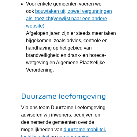
naar
Voor enkele gemeenten voeren we
een
ook
bouwtaken uit, zowel vergunningen
andere
als -toezicht(verwijst naar een andere
website)
(verwijst
website)
.
naar
Afgelopen jaren zijn er steeds meer taken
een
bijgekomen, zoals advies, controle en
andere
handhaving op het gebied van
website)
brandveiligheid en drank- en horeca-
wetgeving en Algemene Plaatselijke
Verordening.
Duurzame leefomgeving
Via ons team Duurzame Leefomgeving
adviseren wij inwoners, bedrijven en
deelnemende gemeenten over de
(verwijst
mogelijkheden van
duurzame mobilitei
,
naar
luchtkwaliteit
en
verduurzaming