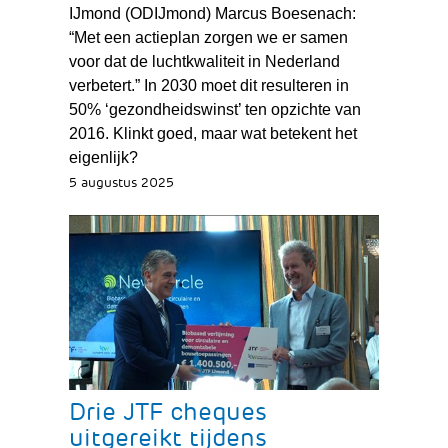
website)
IJmond (ODIJmond) Marcus Boesenach:
“Met een actieplan zorgen we er samen
voor dat de luchtkwaliteit in Nederland
verbetert.” In 2030 moet dit resulteren in
50% ‘gezondheidswinst’ ten opzichte van
2016. Klinkt goed, maar wat betekent het
eigenlijk?
5 augustus 2025
Drie JTF cheques
uitgereikt tijdens