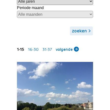
Periode maand
zoeken
resultaten
1-15
16-30
31-37
volgende