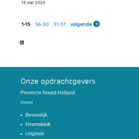
13 mei 2025
resultaten
1-15
16-30
31-37
volgende
D
RSS
e
l
e
n
Onze opdrachtgevers
(verwijst
Provincie Noord-Holland
naar
IJmond
een
(verwijst
andere
Beverwijk
naar
website)
(verwijst
Heemskerk
een
naar
(verwijst
Uitgeest
andere
een