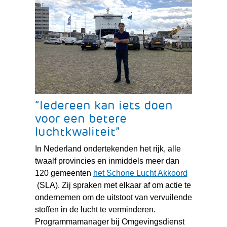
“Iedereen kan iets doen
voor een betere
luchtkwaliteit”
In Nederland ondertekenden het rijk, alle
twaalf provincies en inmiddels meer dan
120 gemeenten
het Schone Lucht Akkoord
(verwijst
(SLA). Zij spraken met elkaar af om actie te
naar
ondernemen om de uitstoot van vervuilende
een
stoffen in de lucht te verminderen.
andere
Programmamanager bij Omgevingsdienst