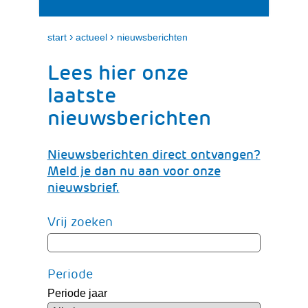
i
e
t
n
k
›
›
start
actueel
nieuwsberichten
l
a
Lees hier onze
p
p
laatste
e
nieuwsberichten
n
Nieuwsberichten direct ontvangen?
Meld je dan nu aan voor onze
nieuwsbrief.
Zoeken
Zoeken
Vrij zoeken
in
binnen
de
de
index
index
Periode
Periode jaar