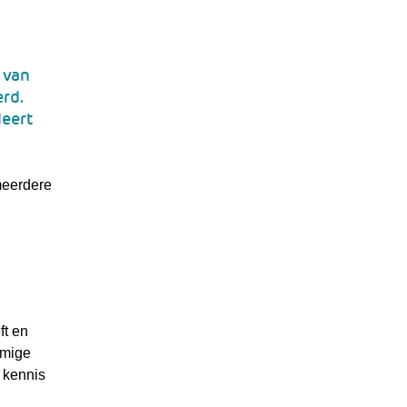
 van
erd.
eert
meerdere
ft en
mmige
 kennis