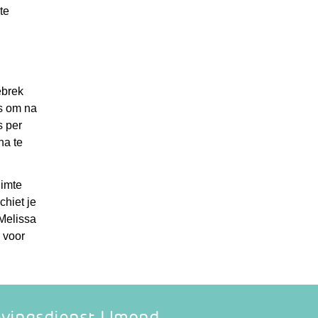
te
ebrek
is om na
s per
na te
uimte
chiet je
 Melissa
d voor
vingsdienst IJmond