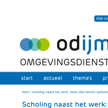
Cookies
toestaan?
Hier
Alle c
kan
het
Ga
gebruik
naar
van
de
cookies
inhoud
op
deze
website
worden
toegestaan
start
actueel
thema's
p
of
actueel
Uitklappen
thema
Uitkl
geweigerd.
›
start
scholing naast het werk: meer dan kennis opdoen
Scholing naast het werk