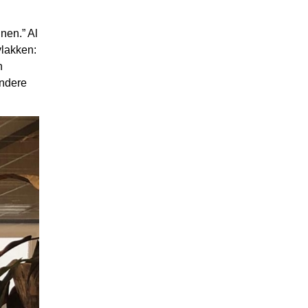
nen.” Al
vlakken:
n
andere