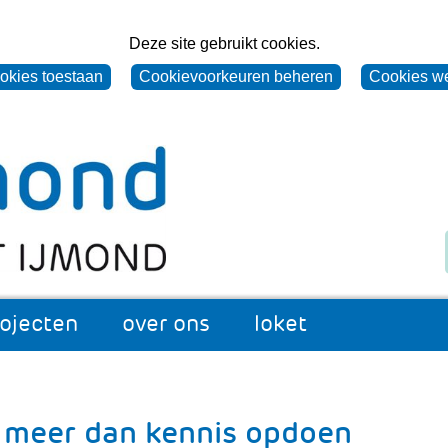
Deze site gebruikt cookies.
ookies toestaan
Cookievoorkeuren beheren
Cookies w
Naar
(naar
Z
de
homepage)
o
homepage
e
van
k
Omgevingsdienst
e
IJmond
n
rojecten
over ons
loket
's
appen
projecten
Uitklappen
over
Uitklappen
loket
Uitklappen
ons
: meer dan kennis opdoen