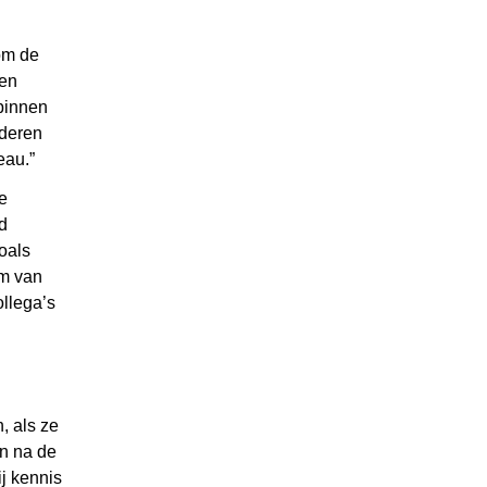
om de
ken
 binnen
nderen
eau.”
e
d
oals
om van
ollega’s
, als ze
en na de
j kennis