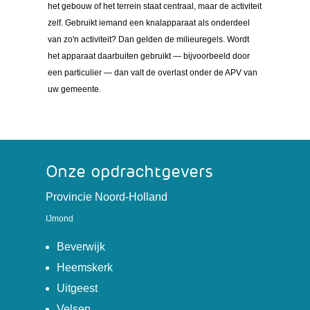
het gebouw of het terrein staat centraal, maar de activiteit
zelf. Gebruikt iemand een knalapparaat als onderdeel
van zo'n activiteit? Dan gelden de milieuregels. Wordt
het apparaat daarbuiten gebruikt — bijvoorbeeld door
een particulier — dan valt de overlast onder de APV van
uw gemeente.
Onze opdrachtgevers
(verwijst
Provincie Noord-Holland
naar
IJmond
een
(verwijst
andere
Beverwijk
naar
website)
(verwijst
Heemskerk
een
naar
(verwijst
Uitgeest
andere
een
naar
(verwijst
Velsen