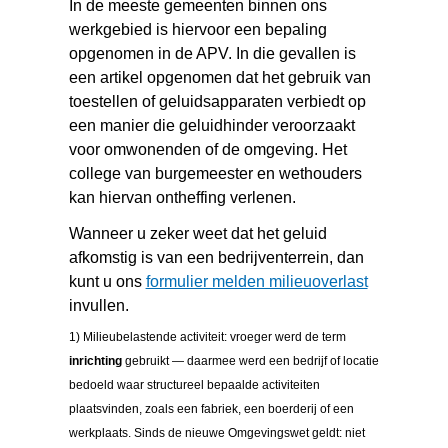
In de meeste gemeenten binnen ons
werkgebied is hiervoor een bepaling
opgenomen in de APV. In die gevallen is
een artikel opgenomen dat het gebruik van
toestellen of geluidsapparaten verbiedt op
een manier die geluidhinder veroorzaakt
voor omwonenden of de omgeving. Het
college van burgemeester en wethouders
kan hiervan ontheffing verlenen.
Wanneer u zeker weet dat het geluid
afkomstig is van een bedrijventerrein, dan
(verwijst
kunt u ons
formulier melden milieuoverlast
naar
invullen.
een
1) Milieubelastende activiteit: vroeger werd de term
andere
inrichting
gebruikt — daarmee werd een bedrijf of locatie
website)
bedoeld waar structureel bepaalde activiteiten
plaatsvinden, zoals een fabriek, een boerderij of een
werkplaats. Sinds de nieuwe Omgevingswet geldt: niet