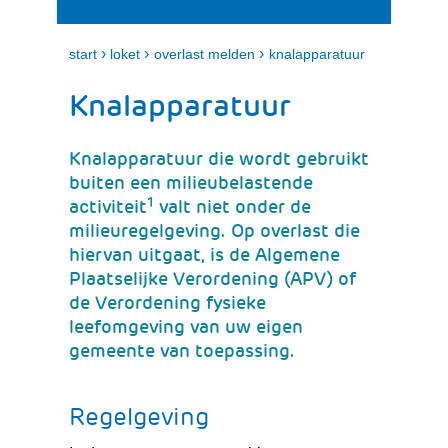
i
e
t
n
k
›
›
›
start
loket
overlast melden
knalapparatuur
l
a
Knalapparatuur
p
p
e
Knalapparatuur die wordt gebruikt
n
buiten een milieubelastende
1
activiteit
valt niet onder de
milieuregelgeving. Op overlast die
hiervan uitgaat, is de Algemene
Plaatselijke Verordening (APV) of
de Verordening fysieke
leefomgeving van uw eigen
gemeente van toepassing.
Regelgeving