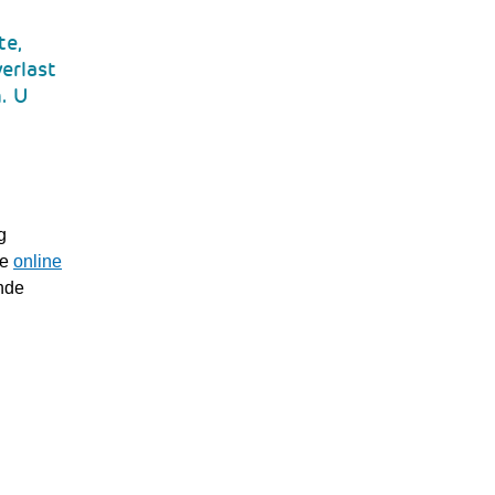
te,
erlast
. U
g
ke
online
nde