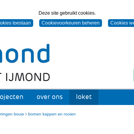
Deze site gebruikt cookies.
ookies toestaan
Cookievoorkeuren beheren
Cookies w
Naar
(naar
Z
de
homepage)
o
homepage
e
van
k
Omgevingsdienst
e
IJmond
n
rojecten
over ons
loket
's
appen
projecten
Uitklappen
over
Uitklappen
loket
Uitklappen
ons
›
ningen bouw
bomen kappen en rooien