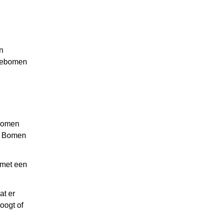
n
ntebomen
 Bomen
n. Bomen
 met een
at er
oogt of