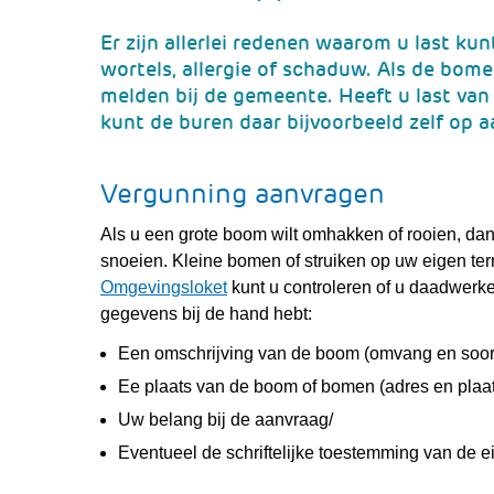
Er zijn allerlei redenen waarom u last k
wortels, allergie of schaduw. Als de bom
melden bij de gemeente. Heeft u last van
kunt de buren daar bijvoorbeeld zelf op 
Vergunning aanvragen
Als u een grote boom wilt omhakken of rooien, dan 
snoeien. Kleine bomen of struiken op uw eigen ter
(verwijst
Omgevingsloket
kunt u controleren of u daadwerk
naar
gegevens bij de hand hebt:
een
Een omschrijving van de boom (omvang en soort
andere
Ee plaats van de boom of bomen (adres en plaa
website)
Uw belang bij de aanvraag/
Eventueel de schriftelijke toestemming van de 