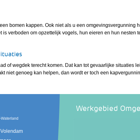
 geen bomen kappen. Ook niet als u een omgevingsvergunning he
et is verboden om opzettelijk vogels, hun eieren en hun nesten t
ituaties
spad of wegdek terecht komen. Dat kan tot gevaarlijke situaties le
kt niet genoeg kan helpen, dan wordt er toch een kapvergunni
Werkgebied Omge
-Waterland
(verwijst
Volendam
naar