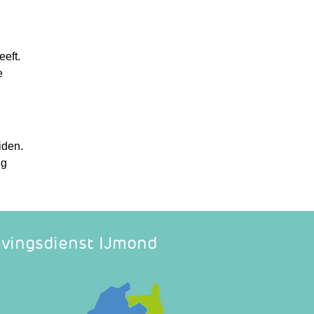
eft.
e
iden.
ng
vingsdienst IJmond