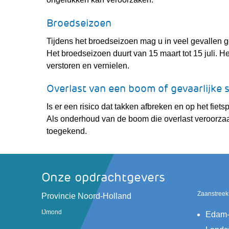
Broedseizoen
Tijdens het broedseizoen mag u in veel gevallen
Het broedseizoen duurt van 15 maart tot 15 juli. H
verstoren en vernielen.
Overlast van een boom of gevaarlijke s
Is er een risico dat takken afbreken en op het fiet
Als onderhoud van de boom die overlast veroorzaa
toegekend.
Onze opdrachtgevers
Zaanstreek
(verwijst
Provincie Noord-Holland
naar
IJmond
Edam-
een