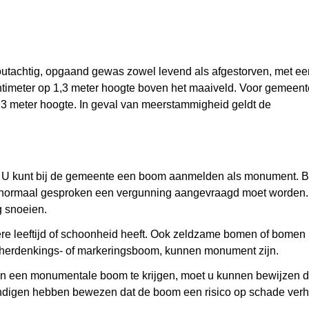
outachtig, opgaand gewas zowel levend als afgestorven, met ee
timeter op 1,3 meter hoogte boven het maaiveld. Voor gemee
3 meter hoogte. In geval van meerstammigheid geldt de
st. U kunt bij de gemeente een boom aanmelden als monument.
oor normaal gesproken een vergunning aangevraagd moet worde
g snoeien.
e leeftijd of schoonheid heeft. Ook zeldzame bomen of bomen
n herdenkings- of markeringsboom, kunnen monument zijn.
 een monumentale boom te krijgen, moet u kunnen bewijzen d
undigen hebben bewezen dat de boom een risico op schade verh