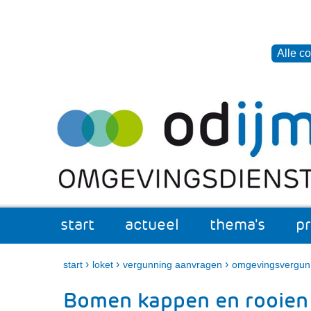
Cookies
toestaan?
Hier
Alle c
kan
het
Ga
gebruik
naar
van
de
cookies
inhoud
op
deze
website
worden
toegestaan
start
actueel
thema's
p
of
actueel
Uitklappen
thema
Uitkl
geweigerd.
›
›
›
start
loket
vergunning aanvragen
omgevingsvergun
Bomen kappen en rooien