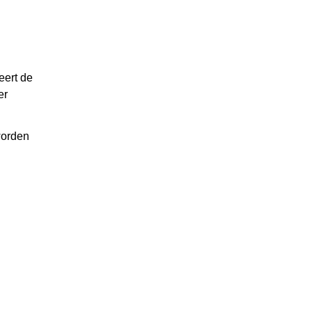
eert de
er
worden