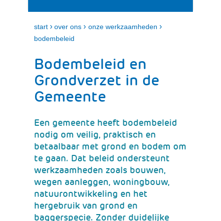
i
e
t
n
k
›
›
›
start
over ons
onze werkzaamheden
l
bodembeleid
a
p
Bodembeleid en
p
e
Grondverzet in de
n
Gemeente
Een gemeente heeft bodembeleid
nodig om veilig, praktisch en
betaalbaar met grond en bodem om
te gaan. Dat beleid ondersteunt
werkzaamheden zoals bouwen,
wegen aanleggen, woningbouw,
natuurontwikkeling en het
hergebruik van grond en
baggerspecie. Zonder duidelijke