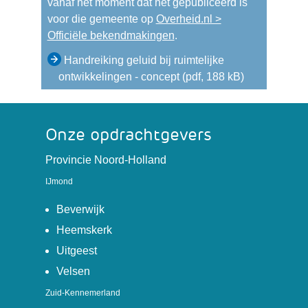
vanaf het moment dat het gepubliceerd is
voor die gemeente op
Overheid.nl >
(verwijst
Officiële bekendmakingen
.
naar
Handreiking geluid bij ruimtelijke
een
ontwikkelingen - concept
(pdf, 188 kB)
andere
website)
Onze opdrachtgevers
(verwijst
Provincie Noord-Holland
naar
IJmond
een
(verwijst
andere
Beverwijk
naar
website)
(verwijst
Heemskerk
een
naar
(verwijst
Uitgeest
andere
een
naar
(verwijst
Velsen
website)
andere
een
naar
Zuid-Kennemerland
website)
andere
een