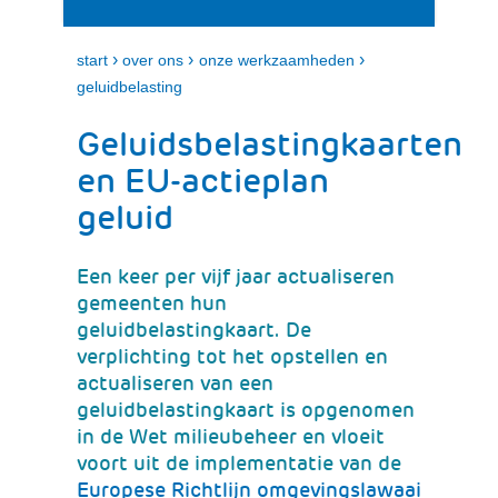
i
e
t
n
k
›
›
›
start
over ons
onze werkzaamheden
l
geluidbelasting
a
p
Geluidsbelastingkaarten
p
e
en EU-actieplan
n
geluid
Een keer per vijf jaar actualiseren
gemeenten hun
geluidbelastingkaart. De
verplichting tot het opstellen en
actualiseren van een
geluidbelastingkaart is opgenomen
in de Wet milieubeheer en vloeit
voort uit de implementatie van de
Europese Richtlijn omgevingslawaai