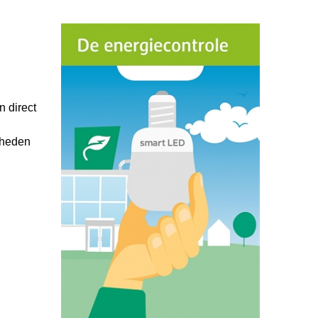
n direct
kheden