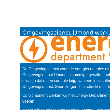
Omgevingsdienst IJmond werkt
De Omgevingsdienst voert de energiecontroles uit
Omgevingsdienst IJmond in sommige gevallen ook g
dus zijn dat u een controle krijgt van een toezicht
Omgevingsdienst. Geen zorgen, hier checkt u of d
Op dit moment werken wij met
Energy Departmen
voeren.