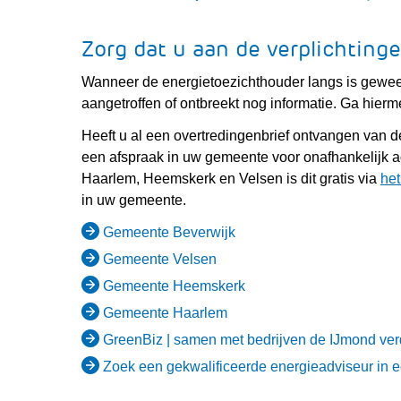
Zorg dat u aan de verplichting
Wanneer de energietoezichthouder langs is gewees
aangetroffen of ontbreekt nog informatie. Ga hierm
Heeft u al een overtredingenbrief ontvangen van de
een afspraak in uw gemeente voor onafhankelijk ad
Haarlem, Heemskerk en Velsen is dit gratis via
he
in uw gemeente.
(verwijst
Gemeente Beverwijk
naar
(verwijst
Gemeente Velsen
een
naar
(verwijst
Gemeente Heemskerk
andere
een
naar
(verwijst
Gemeente Haarlem
website)
andere
een
naar
GreenBiz | samen met bedrijven de IJmond v
website)
andere
een
Zoek een gekwalificeerde energieadviseur in
website)
andere
website)