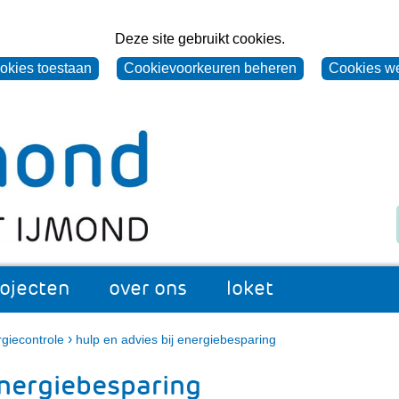
Deze site gebruikt cookies.
ookies toestaan
Cookievoorkeuren beheren
Cookies w
Naar
(naar
Z
de
homepage)
o
homepage
e
van
k
Omgevingsdienst
e
IJmond
n
rojecten
over ons
loket
's
appen
projecten
Uitklappen
over
Uitklappen
loket
Uitklappen
ons
›
giecontrole
hulp en advies bij energiebesparing
 energiebesparing