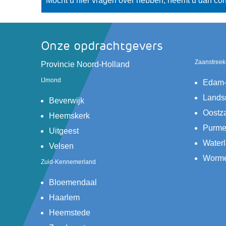
Mocht u hier vragen over hebben, neemt u dan con
Onze opdrachtgevers
Zaanstreek
(verwijst
Provincie Noord-Holland
naar
IJmond
Edam-
een
Lands
(verwijst
andere
Beverwijk
naar
website)
Oostz
(verwijst
Heemskerk
een
naar
Purme
(verwijst
Uitgeest
andere
een
naar
Water
(verwijst
Velsen
website)
andere
een
naar
Worme
Zuid-Kennemerland
website)
andere
een
website)
andere
(verwijst
Bloemendaal
website)
naar
(verwijst
Haarlem
een
naar
(verwijst
Heemstede
andere
een
naar