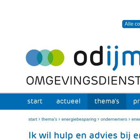
Cookies
toestaan?
Hier
Alle c
kan
het
Ga
gebruik
naar
van
de
cookies
inhoud
op
deze
website
worden
toegestaan
start
actueel
thema's
p
of
actueel
Uitklappen
thema
Uitkl
geweigerd.
›
›
›
›
start
thema's
energiebesparing
ondernemers
ener
Ik wil hulp en advies bij