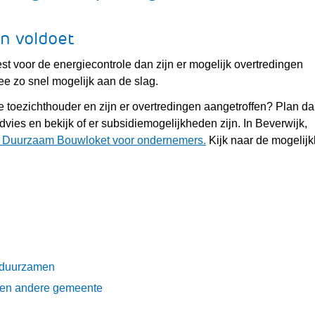
en voldoet
t voor de energiecontrole dan zijn er mogelijk overtredingen
ee zo snel mogelijk aan de slag.
 toezichthouder en zijn er overtredingen aangetroffen? Plan da
vies en bekijk of er subsidiemogelijkheden zijn. In Beverwijk,
(verwijst
t Duurzaam Bouwloket voor ondernemers.
Kijk naar de mogelij
naar
een
andere
website)
(verwijst
erduurzamen
naar
(verwijst
 een andere gemeente
een
naar