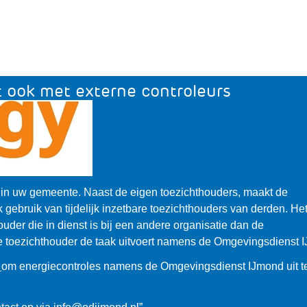
andere
een
website)
andere
website)
 ook met externe controleurs
 in uw gemeente. Naast de eigen toezichthouders, maakt de
ebruik van tijdelijk inzetbare toezichthouders van derden. He
houder die in dienst is bij een andere organisatie dan de
e toezichthouder de taak uitvoert namens de Omgevingsdienst 
(verwijst
t
om energiecontroles namens de Omgevingsdienst IJmond uit t
naar
een