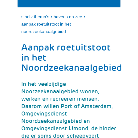
i
e
t
n
k
›
›
›
start
thema's
havens en zee
l
aanpak roetuitstoot in het
a
noordzeekanaalgebied
p
p
Aanpak roetuitstoot
e
n
in het
Noordzeekanaalgebied
In het veelzijdige
Noorzeekanaalgebied wonen,
werken en recreëren mensen.
Daarom willen Port of Amsterdam,
Omgevingsdienst
Noordzeekanaalgebied en
Omgevingsdienst IJmond, de hinder
die er soms door scheepvaart