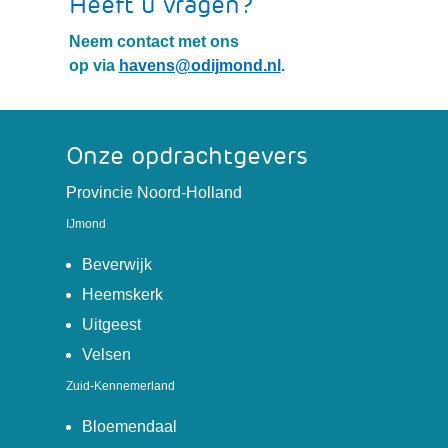
Heeft u vragen?
Neem contact met ons
op via
havens@odijmond.nl
.
Onze opdrachtgevers
(verwijst
Provincie Noord-Holland
naar
IJmond
een
(verwijst
andere
Beverwijk
naar
website)
(verwijst
Heemskerk
een
naar
(verwijst
Uitgeest
andere
een
naar
(verwijst
Velsen
website)
andere
een
naar
Zuid-Kennemerland
website)
andere
een
website)
andere
(verwijst
Bloemendaal