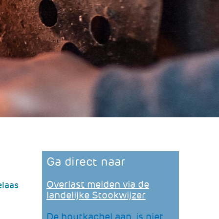
Ga direct naar
Overlast melden via de
elaas
(verwijst
landelijke Stookwijzer
naar
een
De houtkachel aan, is niet