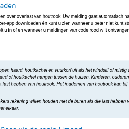
oaden
en over overlast van houtrook. Uw melding gaat automatisch n
er-app downloaden én kunt u zien wanneer u beter niet kunt s
elt u in of en wanneer u meldingen van code rood wilt ontvange
en haard, houtkachel en vuurkorf uit als het windstil of mistig
n haard of houtkachel hangen tussen de huizen. Kinderen, oudere
 last hebben van houtrook. Het inademen van houtrook kan bij
tokers rekening willen houden met de buren als die last hebben 
et elkaar.