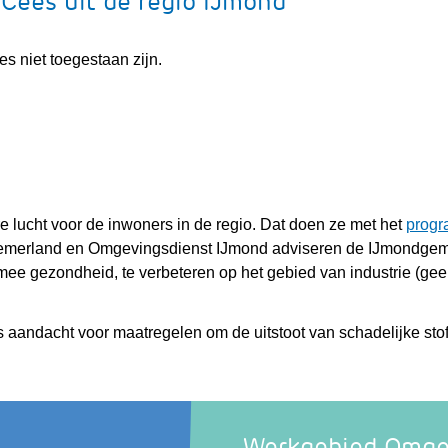
 Cees uit de regio IJmond
s niet toegestaan zijn.
ucht voor de inwoners in de regio. Dat doen ze met het
prog
merland en Omgevingsdienst IJmond adviseren de IJmondge
mee gezondheid, te verbeteren op het gebied van industrie (gee
verwijst
s aandacht voor maatregelen om de uitstoot van schadelijke sto
aar
en
ndere
ebsite)
Werkgebied Omge