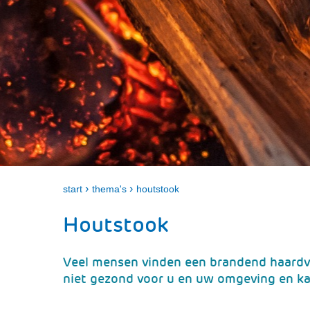
›
›
start
thema's
houtstook
Houtstook
Veel mensen vinden een brandend haardvuu
niet gezond voor u en uw omgeving en ka