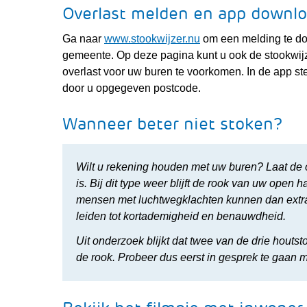
Overlast melden en app downl
(verwijst
Ga naar
www.stookwijzer.nu
om een melding te do
naar
gemeente. Op deze pagina kunt u ook de stookwijz
een
overlast voor uw buren te voorkomen. In de app st
andere
door u opgegeven postcode.
website)
Wanneer beter niet stoken?
Wilt u rekening houden met uw buren? Laat de op
is. Bij dit type weer blijft de rook van uw ope
mensen met luchtwegklachten kunnen dan extra
leiden tot kortademigheid en benauwdheid.
Uit onderzoek blijkt dat twee van de drie houts
de rook. Probeer dus eerst in gesprek te gaan m