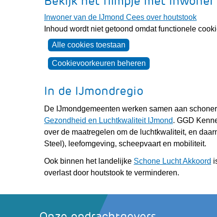
Bekijk het filmpje met inwoner
Inwoner van de IJmond Cees over houtstook
Cookies
Inhoud wordt niet getoond omdat functionele cookie
toestaan?
Hier
Alle cookies toestaan
kan
het
Cookievoorkeuren beheren
gebruik
van
In de IJmondregio
cookies
De IJmondgemeenten werken samen aan schonere l
op
Gezondheid en Luchtkwaliteit IJmond
. GGD Kenne
deze
over de maatregelen om de luchtkwaliteit, en daar
website
Steel), leefomgeving, scheepvaart en mobiliteit.
worden
toegestaan
(
Ook binnen het landelijke
Schone Lucht Akkoord
i
of
n
overlast door houtstook te verminderen.
geweigerd.
e
a
w
Onze opdrachtgevers