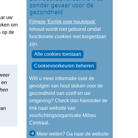
andere
zonder gevaar voor de
website)
gezondheid
aar uw
Filmpje 'Eerlijk over houtstook'
token om
Cookies
Inhoud wordt niet getoond omdat
n op de
toestaan?
functionele cookies niet toegestaan
zijn.
Hier
Alle cookies toestaan
kan
het
Cookievoorkeuren beheren
gebruik
 weer
Wilt u meer informatie over de
van
n en
gevolgen van hout stoken voor de
cookies
 hen
gezondheid van uzelf en uw
op
omgeving? Check dan hieronder de
deze
link naar website van
van
website
voorlichtingsorganisatie Milieu
worden
Centraal.
toegestaan
of
Meer weten? Ga naar de website