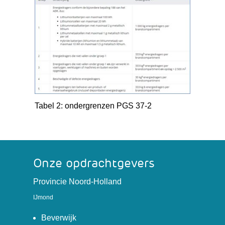
Tabel 2: ondergrenzen PGS 37-2
Onze opdrachtgevers
(verwijst
Provincie Noord-Holland
naar
IJmond
een
(verwijst
andere
Beverwijk