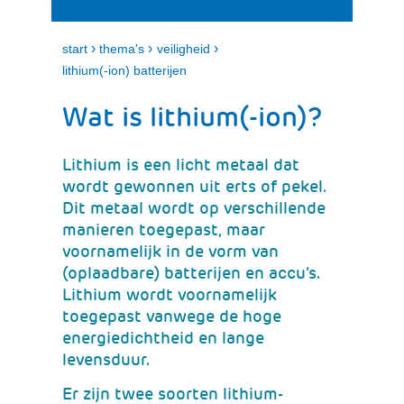
i
e
t
n
k
›
›
›
start
thema's
veiligheid
l
lithium(-ion) batterijen
a
p
Wat is lithium(-ion)?
p
e
n
Lithium is een licht metaal dat
wordt gewonnen uit erts of pekel.
Dit metaal wordt op verschillende
manieren toegepast, maar
voornamelijk in de vorm van
(oplaadbare) batterijen en accu’s.
Lithium wordt voornamelijk
toegepast vanwege de hoge
energiedichtheid en lange
levensduur.
Er zijn twee soorten lithium-