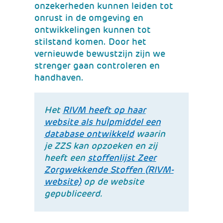
onzekerheden kunnen leiden tot
onrust in de omgeving en
ontwikkelingen kunnen tot
stilstand komen. Door het
vernieuwde bewustzijn zijn we
strenger gaan controleren en
handhaven.
Het
RIVM heeft op haar
website als hulpmiddel een
(verwijst
database ontwikkeld
waarin
naar
je ZZS kan opzoeken en zij
een
heeft een
stoffenlijst Zeer
andere
Zorgwekkende Stoffen (RIVM-
(verwijst
website)
website)
op de website
naar
gepubliceerd.
een
andere