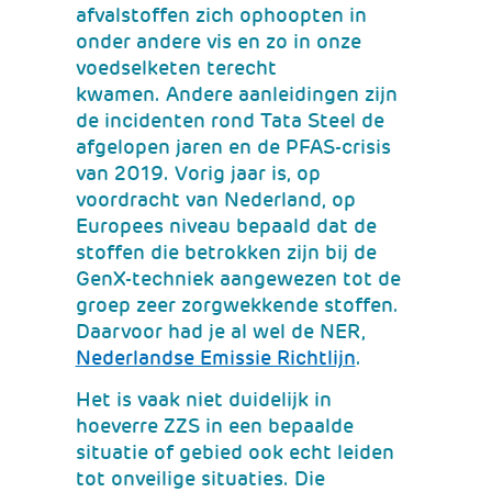
afvalstoffen zich ophoopten in
onder andere vis en zo in onze
voedselketen terecht
kwamen. Andere aanleidingen zijn
de incidenten rond Tata Steel de
afgelopen jaren en de PFAS-crisis
van 2019. Vorig jaar is, op
voordracht van Nederland, op
Europees niveau bepaald dat de
stoffen die betrokken zijn bij de
GenX-techniek aangewezen tot de
groep zeer zorgwekkende stoffen.
Daarvoor had je al wel de NER,
(verwijst
Nederlandse Emissie Richtlijn
.
naar
Het is vaak niet duidelijk in
een
hoeverre ZZS in een bepaalde
andere
situatie of gebied ook echt leiden
website)
tot onveilige situaties. Die