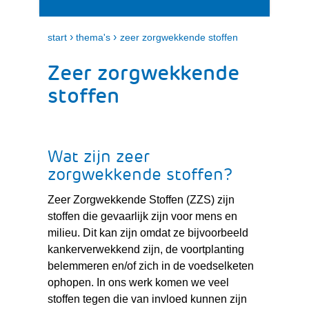
i
e
t
n
k
›
›
start
thema's
zeer zorgwekkende stoffen
l
a
Zeer zorgwekkende
p
p
stoffen
e
n
Wat zijn zeer
zorgwekkende stoffen?
Zeer Zorgwekkende Stoffen (ZZS) zijn
stoffen die gevaarlijk zijn voor mens en
milieu. Dit kan zijn omdat ze bijvoorbeeld
kankerverwekkend zijn, de voortplanting
belemmeren en/of zich in de voedselketen
ophopen. In ons werk komen we veel
stoffen tegen die van invloed kunnen zijn