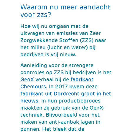
Waarom nu meer aandacht
voor zzs?
Hoe wij nu omgaan met de
uitvragen van emissies van Zeer
Zorgwekkende Stoffen (ZZS) naar
het milieu (lucht en water) bij
bedrijven is vrij nieuw.
Aanleiding voor de strengere
controles op ZZS bij bedrijven is het
(verwijst
GenX
verhaal bij de
fabrikant
naar
(verwijst
Chemours
. In 2017 kwam deze
een
naar
fabrikant uit Dordrecht groot in het
andere
(verwijst
een
nieuws
. In hun productieproces
website)
naar
andere
maakten zij gebruik van de GenX-
een
website)
techniek. Bijvoorbeeld voor het
andere
maken van anti-aanbak lagen in
website)
pannen. Het bleek dat de