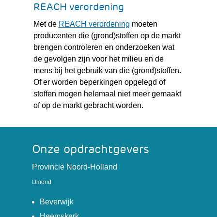
REACH verordening
(verwijst
Met de
REACH verordening
moeten
naar
producenten die (grond)stoffen op de markt
een
brengen controleren en onderzoeken wat
andere
de gevolgen zijn voor het milieu en de
website)
mens bij het gebruik van die (grond)stoffen.
Of er worden beperkingen opgelegd of
stoffen mogen helemaal niet meer gemaakt
of op de markt gebracht worden.
Onze opdrachtgevers
(verwijst
Provincie Noord-Holland
naar
IJmond
een
(verwijst
andere
Beverwijk
naar
website)
(verwijst
Heemskerk