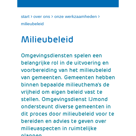
i
e
t
n
k
›
›
›
start
over ons
onze werkzaamheden
l
milieubeleid
a
p
Milieubeleid
p
e
n
Omgevingsdiensten spelen een
belangrijke rol in de uitvoering en
voorbereiding van het milieubeleid
van gemeenten. Gemeenten hebben
binnen bepaalde milieuthema’s de
vrijheid om eigen beleid vast te
stellen. Omgevingsdienst IJmond
ondersteunt diverse gemeenten in
dit proces door milieubeleid voor te
bereiden en advies te geven over
milieuaspecten in ruimtelijke
plannen.