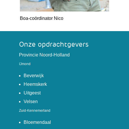
Boa-coördinator Nico
Onze opdrachtgevers
(verwijst
Provincie Noord-Holland
naar
IJmond
een
(verwijst
andere
Beverwijk
naar
website)
(verwijst
Heemskerk
een
naar
(verwijst
Uitgeest
andere
een
naar
(verwijst
Velsen
website)
andere
een
naar
Zuid-Kennemerland
website)
andere
een
website)
andere
(verwijst
Bloemendaal
website)
naar