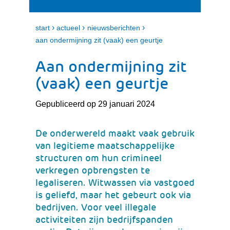
i
e
t
n
k
›
›
›
start
actueel
nieuwsberichten
l
aan ondermijning zit (vaak) een geurtje
a
p
Aan ondermijning zit
p
e
(vaak) een geurtje
n
Gepubliceerd op 29 januari 2024
De onderwereld maakt vaak gebruik
van legitieme maatschappelijke
structuren om hun crimineel
verkregen opbrengsten te
legaliseren. Witwassen via vastgoed
is geliefd, maar het gebeurt ook via
bedrijven. Voor veel illegale
activiteiten zijn bedrijfspanden