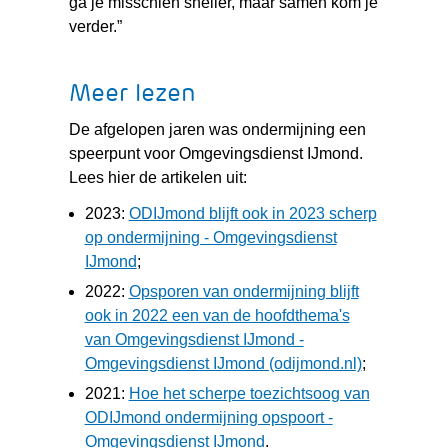
ga je misschien sneller, maar samen kom je
verder.”
Meer lezen
De afgelopen jaren was ondermijning een
speerpunt voor Omgevingsdienst IJmond.
Lees hier de artikelen uit:
2023:
ODIJmond blijft ook in 2023 scherp
op ondermijning - Omgevingsdienst
(verwijst
IJmond
;
naar
2022:
Opsporen van ondermijning blijft
een
ook in 2022 een van de hoofdthema's
andere
van Omgevingsdienst IJmond -
website)
(verwijst
Omgevingsdienst IJmond (odijmond.nl)
;
naar
2021:
Hoe het scherpe toezichtsoog van
een
ODIJmond ondermijning opspoort -
andere
(verwijst
Omgevingsdienst IJmond
.